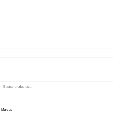
Buscar
por: